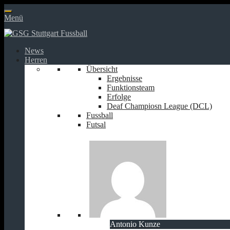
Springe
zum
Menü
Inhalt
News
Herren
Übersicht
Ergebnisse
Funktionsteam
Erfolge
Deaf Champiosn League (DCL)
Fussball
Futsal
Antonio Kunze