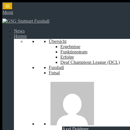
Springe
zum
Menü
Inhalt
News
Herren
Übersicht
Ergebnisse
Funktionsteam
Erfolge
Deaf Champiosn League (DCL)
Fussball
Futsal
Axel Dolderer