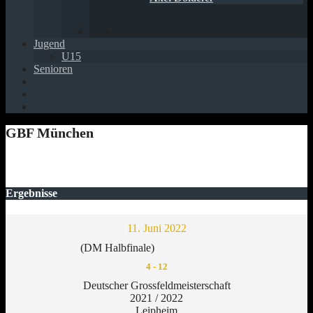
Jugend
U15
Senioren
GBF München
Ergebnisse
11. Juni 2022
(DM Halbfinale)
4
-
12
Deutscher Grossfeldmeisterschaft
2021 / 2022
Leipheim