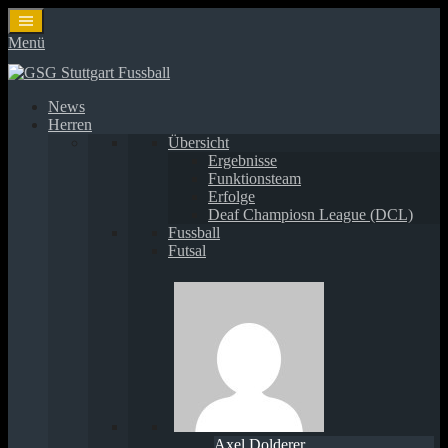
Springe
zum
Menü
Inhalt
News
Herren
Übersicht
Ergebnisse
Funktionsteam
Erfolge
Deaf Champiosn League (DCL)
Fussball
Futsal
Axel Dolderer