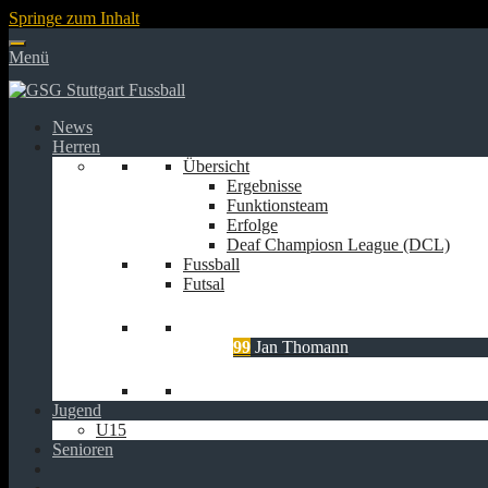
Springe zum Inhalt
Menü
News
Herren
Übersicht
Ergebnisse
Funktionsteam
Erfolge
Deaf Champiosn League (DCL)
Fussball
Futsal
99
Jan Thomann
Jugend
U15
Senioren