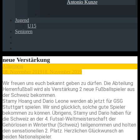
Antonio Kunze
Jugend
U15
Senioren
neue Verstärkung
Allgemein
18. November 2019
18. November 2019
Wir freuen uns euch bekannt geben zu dürfen. Die Abteilung
Herrenfußball wird als Verstärkung 2 neue Fußballspieler aus
der Schweiz bekommen.
Starny Hoang und Dario Leone werden ab jetzt für GSG
Stuttgart spielen. Wir sind glücklich, solche gute Spieler
bekommen zu können. Übrigens, Starny und Dario haben für
die Schweiz an der 4. Futsal-Weltmeisterschaft der
Gehörlosen in Winterthur (Schweiz) teilgenommen und holten
den sensationellen 2. Platz. Herzlichen Glückwunsch an
beiden Nationalspieler.