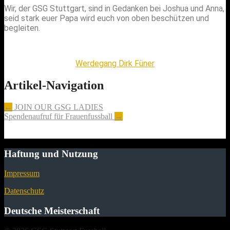
Wir, der GSG Stuttgart, sind in Gedanken bei Joshua und Anna,
seid stark euer Papa wird euch von oben beschützen und
begleiten.
Werdegang Dirk Füner
Artikel-Navigation
←
JOIN OUR GSG LADIES
Spendenaufruf für Frauenfussball
→
Haftung und Nutzung
Impressum
Datenschutz
Deutsche Meisterschaft