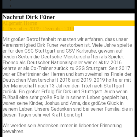
Nachruf Dirk Füner
Allgemein
Herren
1. Dezember 2019
9. Dezember 2019
Mit großer Betroffenheit mussten wir erfahren, dass unser
Vereinsmitglied Dirk Füner verstorben ist. Viele Jahre spielte
er für den GSG Stuttgart und GSV Karlsruhe, gewann auf
beiden Seiten die Deutsche Meisterschaften als Spieler.
Ebenso als Deutscher Nationalspieler war er aktiv. 2016
kehrte er als Co-Trainer zurück zu GSG Stuttgart. Seit 2017
war er Cheftrainer der Herren und kam zweimal ins Finale der
Deutschen Meisterschaft 2018 und 2019. 2019 holte er mit
der Mannschaft nach 13 Jahren den Titel nach Stuttgart
zurück. Ein großer Erfolg für Dirk und Stuttgart. Auch wenn
Fußball eine sehr große Rolle in seinem Leben gespielt hat,
waren seine Kinder, Joshua und Anna, das größte Glück in
seinem Leben. Unsere Gedanken sind bei seiner Familie, die in
diesen Tagen sehr viel Kraft benötigt.
Wir werden sein Andenken immer in liebender Erinnerung
bewahren.