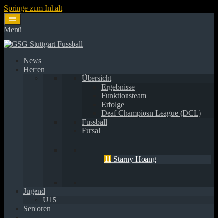
Springe zum Inhalt
Menü
News
Herren
Übersicht
Ergebnisse
Funktionsteam
Erfolge
Deaf Champiosn League (DCL)
Fussball
Futsal
11
Starny Hoang
Jugend
U15
Senioren