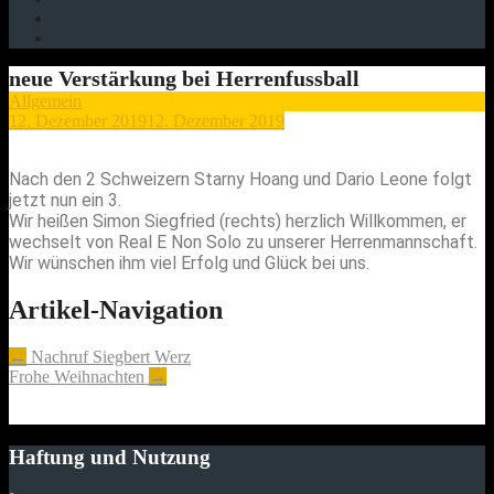
neue Verstärkung bei Herrenfussball
Allgemein
12. Dezember 2019
12. Dezember 2019
Nach den 2 Schweizern Starny Hoang und Dario Leone folgt
jetzt nun ein 3.
Wir heißen Simon Siegfried (rechts) herzlich Willkommen, er
wechselt von Real E Non Solo zu unserer Herrenmannschaft.
Wir wünschen ihm viel Erfolg und Glück bei uns.
Artikel-Navigation
←
Nachruf Siegbert Werz
Frohe Weihnachten
→
Haftung und Nutzung