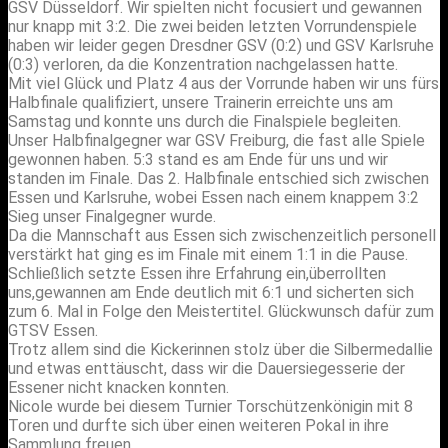
GSV Düsseldorf. Wir spielten nicht focusiert und gewannen
nur knapp mit 3:2. Die zwei beiden letzten Vorrundenspiele
haben wir leider gegen Dresdner GSV (0:2) und GSV Karlsruhe
(0:3) verloren, da die Konzentration nachgelassen hatte.
Mit viel Glück und Platz 4 aus der Vorrunde haben wir uns fürs
Halbfinale qualifiziert, unsere Trainerin erreichte uns am
Samstag und konnte uns durch die Finalspiele begleiten.
Unser Halbfinalgegner war GSV Freiburg, die fast alle Spiele
gewonnen haben. 5:3 stand es am Ende für uns und wir
standen im Finale. Das 2. Halbfinale entschied sich zwischen
Essen und Karlsruhe, wobei Essen nach einem knappem 3:2
Sieg unser Finalgegner wurde.
Da die Mannschaft aus Essen sich zwischenzeitlich personell
verstärkt hat ging es im Finale mit einem 1:1 in die Pause.
Schließlich setzte Essen ihre Erfahrung ein,überrollten
uns,gewannen am Ende deutlich mit 6:1 und sicherten sich
zum 6. Mal in Folge den Meistertitel. Glückwunsch dafür zum
GTSV Essen.
Trotz allem sind die Kickerinnen stolz über die Silbermedallie
und etwas enttäuscht, dass wir die Dauersiegesserie der
Essener nicht knacken konnten.
Nicole wurde bei diesem Turnier Torschützenkönigin mit 8
Toren und durfte sich über einen weiteren Pokal in ihre
Sammlung freuen.