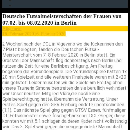
Deutsche Futsalmeisterschaften der Frauen von
07.02. bis 08.02.2020 in Berlin
Allgemein
16. Februar 2020
16. Februar 2020
2 Wochen nach der DCL in Vigevano wo die Kickerinnen den
7.Platz belegten, fanden die Deutschen Futsal-
Meisterschaft vom 7.-8.Februar 2020 in Berlin statt. Ein
Grossteil der Mannschaft flog donnerstags nach Berlin und
nutzen die Zeit für eine Berlinbesichtigung. Am Freitag
begannen die Vorrundenspiele. Die Vorrundenspiele hatten 1x
20 min Spielzeit und alle weiteren Finalspiele waren mit 2×20
min gelistet. Leider mussten wir die Spiele am Freitag ohne
unsere Trainerin Simone bestreiten da sie beruflich verhindert
war. Unser neustes Mitglied Vlora,die noch keine
Spielberechtigung hatte, übernahm die Vertretung. Unser
erstes Spiel gegen den GSV Freiburg endete unentschieden
(1:1). Das nächste Spiel ging gegen GTSV Essen, fünfmaliger
Dt. Futsalmeister sowie frischgebackener DCL-Sieger, diese
konnten wir mit 5:1 schlagen da deren Kader nicht vollständig
war. Das 3. Spiel war gegen die neugegründete Mannschaft