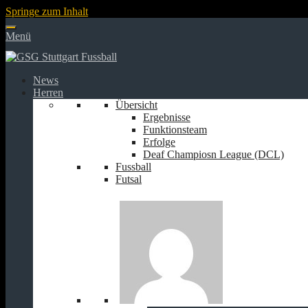
Springe zum Inhalt
Menü
News
Herren
Übersicht
Ergebnisse
Funktionsteam
Erfolge
Deaf Champiosn League (DCL)
Fussball
Futsal