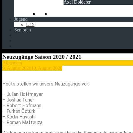
Axel Dolderer
Jugend
U15
Senioren
Neuzugänge Saison 2020 / 2021
Allgemein
9. August 2020
10. August 2020
Heute stellen wir unsere Neuzugänge vor:
– Julian Hoffmeyer
– Joshua Füner
– Robert Hofmann
– Furkan Öztürk
– Kodai Hayashi
– Roman Mafteuza
Wir können es kaum erwarten, dass die Saison bald wieder losge