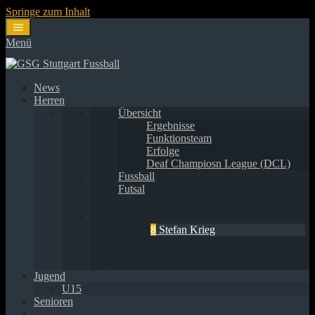
Springe zum Inhalt
Menü
News
Herren
Übersicht
Ergebnisse
Funktionsteam
Erfolge
Deaf Champiosn League (DCL)
Fussball
Futsal
8
Stefan Krieg
Jugend
U15
Senioren