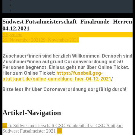
Südwest Futsalmeisterschaft -Finalrunde- Herren
04.12.2021
Allgemein
29. November 2021
29. November 2021
Zuschauer*innen sind herzlich Willkommen. Dennoch sind
Zuschauer*innen aufgrund Coronaverordnung auf 50
Personen begrenzt. Einlass geht nur über Online Ticket.
Hier zum Online Ticket:
https://fussball.gsg-
stuttgart.de/online-anmeldung-fuer-04-12-2021
/
Bitte lest ihr über Coronaverordnung sorgfältig durch!
Artikel-Navigation
←
6. Südwestmeisterschaft GSC Frankenthal vs GSG Stuttgart
Südwest Futsalmeister 2021
→