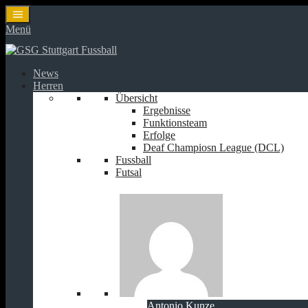
Springe
zum
Menü
Inhalt
News
Herren
Übersicht
Ergebnisse
Funktionsteam
Erfolge
Deaf Champiosn League (DCL)
Fussball
Futsal
Antonio Kunze