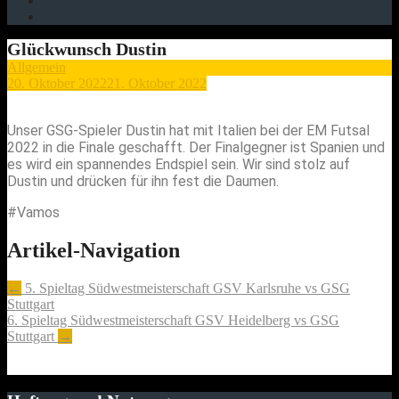
Glückwunsch Dustin
Allgemein
20. Oktober 2022
21. Oktober 2022
Unser GSG-Spieler Dustin hat mit Italien bei der EM Futsal
2022 in die Finale geschafft. Der Finalgegner ist Spanien und
es wird ein spannendes Endspiel sein. Wir sind stolz auf
Dustin und drücken für ihn fest die Daumen.
#Vamos
Artikel-Navigation
←
5. Spieltag Südwestmeisterschaft GSV Karlsruhe vs GSG
Stuttgart
6. Spieltag Südwestmeisterschaft GSV Heidelberg vs GSG
Stuttgart
→