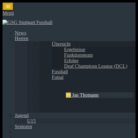
Springe
zum
Menü
Inhalt
News
Herren
Übersicht
Ergebnisse
Funktionsteam
Erfolge
Deaf Champiosn League (DCL)
Fussball
Futsal
99
Jan Thomann
Jugend
U15
Senioren